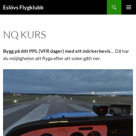
Hoppa
Sök
Eslövs Flygklubb
till
PRIMÄR
innehåll
MENY
NQ KURS
Bygg på ditt PPL (VFR dager) med ett mörkerbevis
… Då har
du möjligheten att flyga efter att solen gått ner.