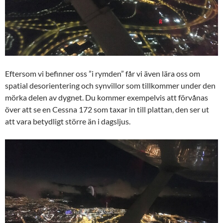
Eftersom vi befinner oss ”i rymden” får vi även lära oss om
spatial desorientering och synvillor som tillkommer under den
mörka delen av dygnet. Du kommer exempelvis att förvånas
över att se en Cessna 172 som taxar in till plattan, den ser ut
att vara betydligt större än i dagsljus.