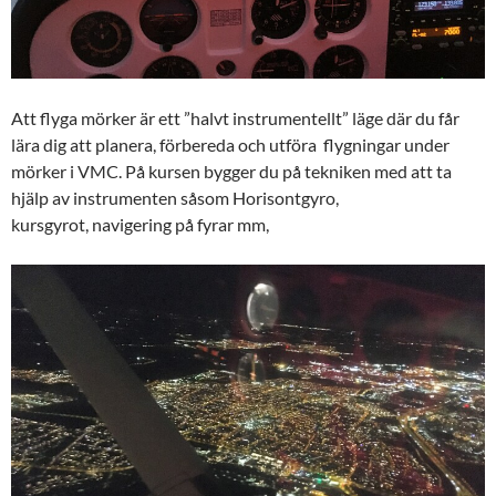
Att flyga mörker är ett ”halvt instrumentellt” läge där du får
lära dig att planera, förbereda och utföra flygningar under
mörker i VMC. På kursen bygger du på tekniken med att ta
hjälp av instrumenten såsom Horisontgyro,
kursgyrot, navigering på fyrar mm,