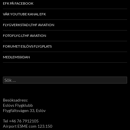
EFK PÅ FACEBOOK
VÅR YOUTUBE KANAL EFK
FLYGVERKSTAD LTHF AVIATION
FOTOFLYG LTHF AVIATION
FORUMET ESLÖVS FLYGPLATS
MEDLEMSSIDAN
Sök
efter:
Besöksadress:
Eslövs Flygklubb
Flygfältsvägen 33, Eslöv
Tel +46 76 7912105
Airport ESME com 123.150