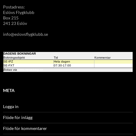
Postadress:
Eslövs Flygklubb
Box 215
241 23 Eslöv
info@eslovsflygklubb.se
DAGENS BOKNINGAR
Bokningsobjekt
Tid
Kommentar
SE-IFZ
Hela dagen
SE-FXT
07:30-17:00
Bokas via
www.myweblog.se
META
Logga in
Flöde för inlägg
Flöde för kommentarer