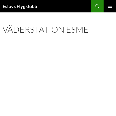
Hoppa
Sök
Eslövs Flygklubb
till
PRIMÄR
innehåll
MENY
VÄDERSTATION ESME